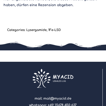
haben, dürfen eine Rezension abgeben.
Categories:
Lysergamide
,
1Fe-LSD
mail: mail@myacid.de
whatsapp: +49 15678 450 637