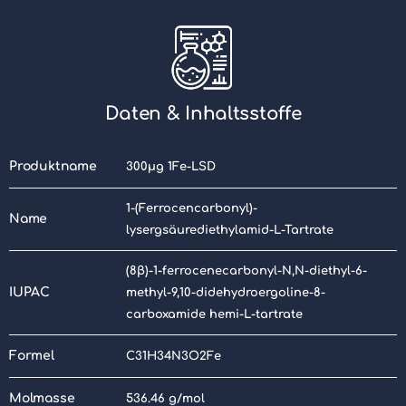
Daten & Inhaltsstoffe
Produktname
300µg 1Fe-LSD
1-(Ferrocencarbonyl)-
Name
lysergsäurediethylamid-L-Tartrate
(8β)-1-ferrocenecarbonyl-N,N-diethyl-6-
IUPAC
methyl-9,10-didehydroergoline-8-
carboxamide hemi-L-tartrate
Formel
C31H34N3O2Fe
Molmasse
536.46 g/mol