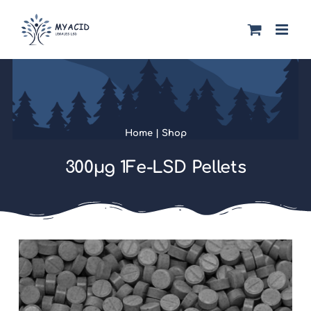
Zum
Inhalt
springen
Home
|
Shop
300µg 1Fe-LSD Pellets