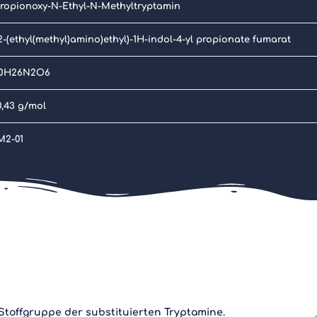
Propionoxy-N-Ethyl-N-Methyltryptamin
2-(ethyl(methyl)amino)ethyl)-1H-indol-4-yl propionate fumarat
0H26N2O6
0,43 g/mol
M2-01
Stoffgruppe der substituierten Tryptamine.