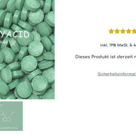
Bewertet
2
mit
5.00
von
inkl. 19% MwSt. & 
5, basierend
auf
Dieses Produkt ist derzeit 
Kundenbew
Sicherheitsinformat