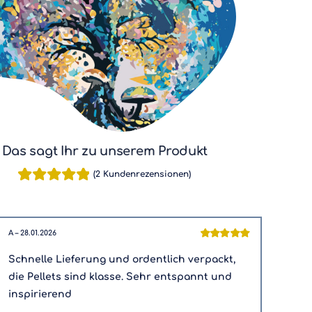
Das sagt Ihr zu unserem Produkt
(
2
Kundenrezensionen)
Bewertet
2
mit
5.00
von
5, basierend
A
–
28.01.2026
auf
Bewertet
Kundenbewertungen
mit
5
von 5
Schnelle Lieferung und ordentlich verpackt,
die Pellets sind klasse. Sehr entspannt und
inspirierend